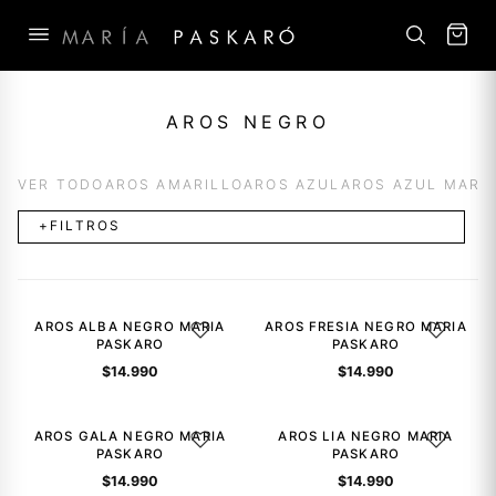
Saltar
al
AROS NEGRO
contenido
VER TODO
AROS AMARILLO
AROS AZUL
AROS AZUL MARI
+FILTROS
AROS ALBA NEGRO MARIA
AROS FRESIA NEGRO MARIA
AGREGAR A LA LISTA DE DESEOS
AGREGAR A
PASKARO
PASKARO
$
14.990
$
14.990
AROS GALA NEGRO MARIA
AROS LIA NEGRO MARIA
AGREGAR A LA LISTA DE DESEOS
AGREGAR A
PASKARO
PASKARO
$
14.990
$
14.990