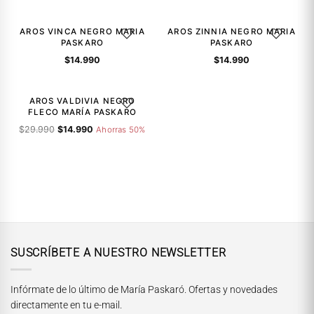
AROS VINCA NEGRO MARIA
AROS ZINNIA NEGRO MARIA
AGREGAR A LA LISTA DE DESEOS
AGREGAR A
PASKARO
PASKARO
$
14.990
$
14.990
-50%
AROS VALDIVIA NEGRO
AGREGAR A LA LISTA DE DESEOS
FLECO MARÍA PASKARO
El
El
$
29.990
$
14.990
Ahorras 50%
precio
precio
original
actual
era:
es:
$29.990.
$14.990.
SUSCRÍBETE A NUESTRO NEWSLETTER
Infórmate de lo último de María Paskaró. Ofertas y novedades
directamente en tu e-mail.