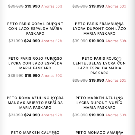
El
El
El
El
$
39.990
$
19.990
$
39.990
$
19.990
Ahorras 50%
Ahorras 50%
precio
precio
precio
precio
-22%
-50%
original
actual
original
actual
era:
es:
era:
es:
PETO PARIS CORAL DUPONT
PETO PARIS FRAMBUESA
AGREGAR A LA LISTA DE DESEOS
AGREGAR A
$39.990.
$19.990.
$39.990.
$19.990.
CON LAZO ESPALDA MARIA
LYCRA DUPONT CON LAZO
PASKARO
MARIA PASKARO
El
El
El
El
$
31.990
$
24.990
$
39.990
$
19.990
Ahorras 22%
Ahorras 50%
precio
precio
precio
precio
-50%
-50%
original
actual
original
actual
era:
es:
era:
es:
PETO PARIS ROJO FURIOSO
PETO PARIS ROJO
AGREGAR A LA LISTA DE DESEOS
AGREGAR A
$31.990.
$24.990.
$39.990.
$19.990.
LYCRA CON LAZO ESPALDA
LENTEJUELAS LYCRA CON
MARIA PASKARO
LAZO ESPALDA MARIA
PASKARO
El
El
$
39.990
$
19.990
Ahorras 50%
El
El
precio
precio
$
39.990
$
19.990
Ahorras 50%
precio
precio
original
actual
-22%
-50%
original
actual
era:
es:
era:
es:
$39.990.
$19.990.
PETO ROMA AZULINO LYCRA
PETO MARKEN AZULINO
AGREGAR A LA LISTA DE DESEOS
AGREGAR A
$39.990.
$19.990.
MANGAS ABIERTO ESPALDA
LYCRA DUPONT VUELO
MARIA PASKARO
MARIA PASKARO
El
El
El
El
$
31.990
$
24.990
$
39.990
$
19.990
Ahorras 22%
Ahorras 50%
precio
precio
precio
precio
-50%
-50%
original
actual
original
actual
era:
es:
era:
es:
PETO MARKEN CALYPSO
PETO MONACO AMARRA
AGREGAR A LA LISTA DE DESEOS
AGREGAR A