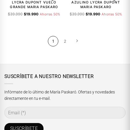
$31.990.
$24.990.
$39.990.
$19.990.
LYCRA DUPONT VUELO
AZULINO LYCRA DUPONT
GRANDE MARIA PASKARO
MARIA PASKARO
El
El
El
El
$
39.990
$
19.990
$
39.990
$
19.990
Ahorras 50%
Ahorras 50%
precio
precio
precio
precio
original
actual
original
actual
era:
es:
era:
es:
$39.990.
$19.990.
$39.990.
$19.990.
1
2
SUSCRÍBETE A NUESTRO NEWSLETTER
Infórmate de lo último de María Paskaró. Ofertas y novedades
directamente en tu e-mail.