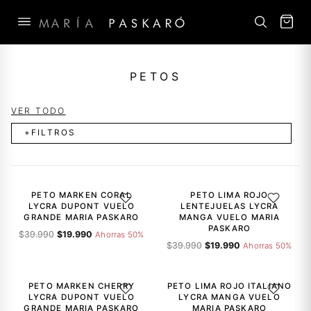
Saltar
al
PETOS
contenido
VER TODO
+FILTROS
-50%
-50%
PETO MARKEN CORAL
PETO LIMA ROJO
AGREGAR A LA LISTA DE DESEOS
AGREGAR A
LYCRA DUPONT VUELO
LENTEJUELAS LYCRA
GRANDE MARIA PASKARO
MANGA VUELO MARIA
PASKARO
El
El
$
39.990
$
19.990
Ahorras 50%
El
El
precio
precio
$
39.990
$
19.990
Ahorras 50%
precio
precio
original
actual
-50%
-50%
original
actual
era:
es:
era:
es:
$39.990.
$19.990.
PETO MARKEN CHERRY
PETO LIMA ROJO ITALIANO
AGREGAR A LA LISTA DE DESEOS
AGREGAR A
$39.990.
$19.990.
LYCRA DUPONT VUELO
LYCRA MANGA VUELO
GRANDE MARIA PASKARO
MARIA PASKARO