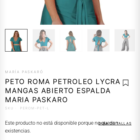
MARÍA PASKARÓ
PETO ROMA PETROLEO LYCRA
MANGAS ABIERTO ESPALDA
MARIA PASKARO
SKU ·
PEROM-PET-L
AGREG
A LA
Este producto no está disponible porque no quedan
GUÍA DE TALLAS
LISTA 
existencias.
DESEO