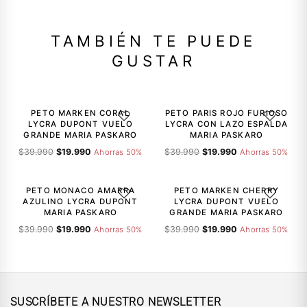
TAMBIÉN TE PUEDE
GUSTAR
-50%
-50%
PETO MARKEN CORAL
PETO PARIS ROJO FURIOSO
AGREGAR A LA LISTA DE DESEOS
AGREGAR A
LYCRA DUPONT VUELO
LYCRA CON LAZO ESPALDA
GRANDE MARIA PASKARO
MARIA PASKARO
El
El
El
El
$
39.990
$
19.990
$
39.990
$
19.990
Ahorras 50%
Ahorras 50%
precio
precio
precio
precio
-50%
-50%
original
actual
original
actual
era:
es:
era:
es:
PETO MONACO AMARRA
PETO MARKEN CHERRY
AGREGAR A LA LISTA DE DESEOS
AGREGAR A
$39.990.
$19.990.
$39.990.
$19.990.
AZULINO LYCRA DUPONT
LYCRA DUPONT VUELO
MARIA PASKARO
GRANDE MARIA PASKARO
El
El
El
El
$
39.990
$
19.990
$
39.990
$
19.990
Ahorras 50%
Ahorras 50%
precio
precio
precio
precio
original
actual
original
actual
era:
es:
era:
es:
$39.990.
$19.990.
$39.990.
$19.990.
SUSCRÍBETE A NUESTRO NEWSLETTER