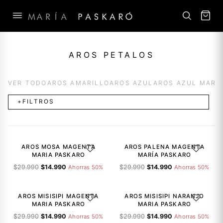
Saltar
al
AROS PETALOS
contenido
VER TODO
AROS AMARILLO
AROS AZUL
AROS AZUL MARI
+FILTROS
-50%
-50%
AROS MOSA MAGENTA
AROS PALENA MAGENTA
AGREGAR A LA LISTA DE DESEOS
AGREGAR A
MARIA PASKARO
MARÍA PASKARO
El
El
El
El
$
29.990
$
14.990
$
29.990
$
14.990
Ahorras 50%
Ahorras 50%
precio
precio
precio
precio
-50%
-50%
original
actual
original
actual
era:
es:
era:
es:
AROS MISISIPI MAGENTA
AROS MISISIPI NARANJO
AGREGAR A LA LISTA DE DESEOS
AGREGAR A
$29.990.
$14.990.
$29.990.
$14.990.
MARIA PASKARO
MARIA PASKARO
El
El
El
El
$
29.990
$
14.990
$
29.990
$
14.990
Ahorras 50%
Ahorras 50%