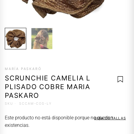
MARÍA PASKARÓ
SCRUNCHIE CAMELIA L
PLISADO COBRE MARIA
PASKARO
SKU ·
SCCAM-COS-LY
AGREG
A LA
Este producto no está disponible porque no quedan
GUÍA DE TALLAS
LISTA 
existencias.
DESEO