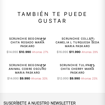
TAMBIÉN TE PUEDE
GUSTAR
-27%
-29%
SCRUNCHIE BEGONIA M
SCRUNCHIE COLLET
AGREGAR A LA LISTA DE DESEOS
AGREGAR A
CHITA ROSADO MARIA
CAMELIA L TURQUESA SEDA
PASKARO
MARIA PASKARO
El
El
El
El
$
14.990
$
10.990
$
16.990
$
11.990
Ahorras 27%
Ahorras 29%
precio
precio
precio
precio
-33%
-23%
original
actual
original
actual
era:
es:
era:
es:
SCRUNCHIE BEGONIA M
SCRUNCHIE TULIPAN L
AGREGAR A LA LISTA DE DESEOS
AGREGAR A
$14.990.
$10.990.
$16.990.
$11.990.
ANIMAL COBRE OSCURO
CHITA CHERRY MARIA
MARIA PASKARO
PASKARO
El
El
El
El
$
14.990
$
9.990
$
12.990
$
9.990
Ahorras 33%
Ahorras 23%
precio
precio
precio
precio
original
actual
original
actual
era:
es:
era:
es:
$14.990.
$9.990.
$12.990.
$9.990.
SUSCRÍBETE A NUESTRO NEWSLETTER