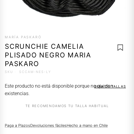
MARÍA PASKARÓ
SCRUNCHIE CAMELIA
PLISADO NEGRO MARIA
PASKARO
SKU ·
SCCAM-NES-LY
AGREG
A LA
Este producto no está disponible porque no quedan
GUÍA DE TALLAS
LISTA 
existencias.
DESEO
TE RECOMENDAMOS TU TALLA HABITUAL
Paga a Plazos
Devoluciones fáciles
Hecho a mano en Chile