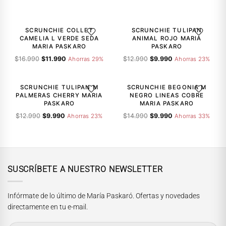
-29%
-23%
SCRUNCHIE COLLET
SCRUNCHIE TULIPAN
AGREGAR A LA LISTA DE DESEOS
AGREGAR A
CAMELIA L VERDE SEDA
ANIMAL ROJO MARIA
MARIA PASKARO
PASKARO
El
El
El
El
$
16.990
$
11.990
$
12.990
$
9.990
Ahorras 29%
Ahorras 23%
precio
precio
precio
precio
-23%
-33%
original
actual
original
actual
era:
es:
era:
es:
SCRUNCHIE TULIPAN M
SCRUNCHIE BEGONIA M
AGREGAR A LA LISTA DE DESEOS
AGREGAR A
$16.990.
$11.990.
$12.990.
$9.990.
PALMERAS CHERRY MARIA
NEGRO LINEAS COBRE
PASKARO
MARIA PASKARO
El
El
El
El
$
12.990
$
9.990
$
14.990
$
9.990
Ahorras 23%
Ahorras 33%
precio
precio
precio
precio
original
actual
original
actual
era:
es:
era:
es:
$12.990.
$9.990.
$14.990.
$9.990.
SUSCRÍBETE A NUESTRO NEWSLETTER
Infórmate de lo último de María Paskaró. Ofertas y novedades
directamente en tu e-mail.