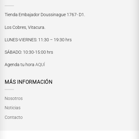
Tienda Embajador Doussinague 1767- D1.
Los Cobres, Vitacura.
LUNES-VIERNES
: 11:30 – 19:30 hrs
María Paskaró
SÁBADO
: 10:30-15:00 hrs
Normalmente responde en pocos minutos
Agenda tu hora
AQUÍ
MÁS INFORMACIÓN
Nosotros
Noticias
Contacto
INICIAR CONVERSACIÓN