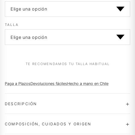
$29.990.
$14.990.
TALLA
TE RECOMENDAMOS TU TALLA HABITUAL
Paga a Plazos
Devoluciones fáciles
Hecho a mano en Chile
DESCRIPCIÓN
COMPOSICIÓN, CUIDADOS Y ORIGEN