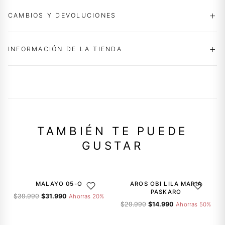
CAMBIOS Y DEVOLUCIONES
INFORMACIÓN DE LA TIENDA
TAMBIÉN TE PUEDE
GUSTAR
-20%
-50%
MALAYO 05-O
AROS OBI LILA MARIA
AGREGAR A LA LISTA DE DESEOS
AGREGAR A
PASKARO
El
El
$
39.990
$
31.990
Ahorras 20%
El
El
precio
precio
$
29.990
$
14.990
Ahorras 50%
precio
precio
original
actual
-50%
-50%
original
actual
era:
es: