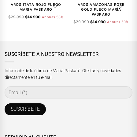
era:
es:
$39.990.
$31.990.
AROS ITATA ROJO FLECO
AROS AMAZONAS ROSE
AGREGAR A LA LISTA DE DESEOS
AGREGAR A
$29.990.
$14.990.
MARIA PASKARO
GOLD FLECO MARÍA
PASKARO
El
El
$
29.990
$
14.990
Ahorras 50%
El
El
precio
precio
$
29.990
$
14.990
Ahorras 50%
precio
precio
original
actual
original
actual
era:
es:
era:
es:
$29.990.
$14.990.
$29.990.
$14.990.
SUSCRÍBETE A NUESTRO NEWSLETTER
Infórmate de lo último de María Paskaró. Ofertas y novedades
directamente en tu e-mail.