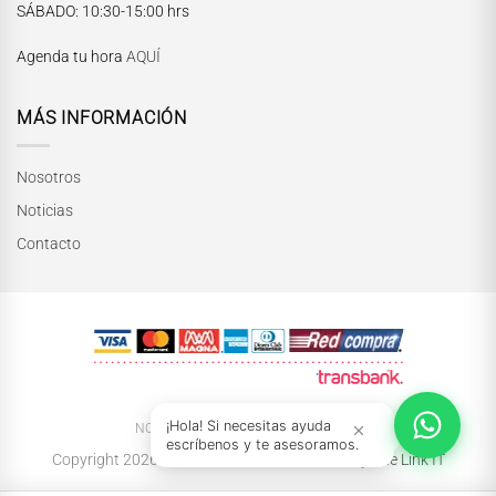
María Paskaró
SÁBADO
: 10:30-15:00 hrs
Normalmente responde en pocos minutos
Agenda tu hora
AQUÍ
MÁS INFORMACIÓN
Nosotros
Noticias
Contacto
INICIAR CONVERSACIÓN
¡Hola! Si necesitas ayuda
NOSOTRAS
NOTICIAS
TIENDAS
escríbenos y te asesoramos.
Copyright 2026 ©
María Paskaró
| Powered by
The Link IT