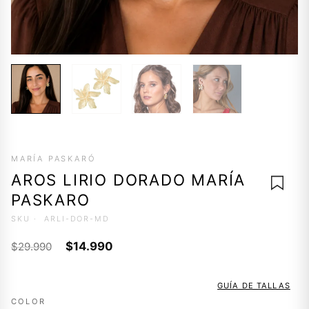
MARÍA PASKARÓ
AROS LIRIO DORADO MARÍA
PASKARO
SKU ·
ARLI-DOR-MD
El
El
$
14.990
$
29.990
AGREG
precio
precio
A LA
original
actual
LISTA 
GUÍA DE TALLAS
DESEO
era:
es:
COLOR