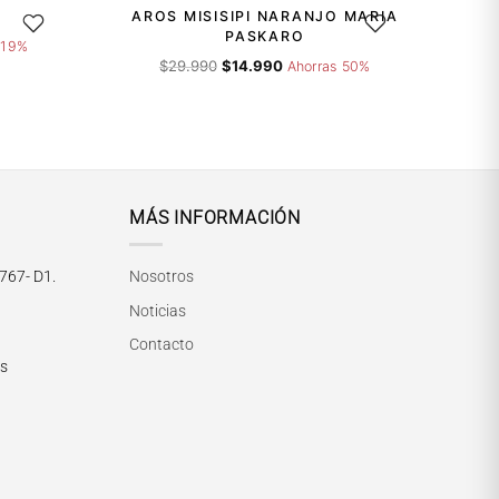
AROS MISISIPI NARANJO MARIA
GAR A LA LISTA DE DESEOS
AGREGAR A LA LISTA 
PASKARO
 19%
El
El
$
29.990
$
14.990
Ahorras 50%
precio
precio
original
actual
era:
es:
$29.990.
$14.990.
MÁS INFORMACIÓN
María Paskaró
Normalmente responde en pocos minutos
767- D1.
Nosotros
Noticias
Contacto
rs