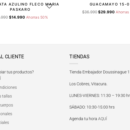
ATA AZULINO FLECO MARIA
GUACAMAYO 15-0
DESEOS
AGREGAR A LA LISTA DE DESEOS
AGRE
PASKARO
El
El
$
36.990
$
29.990
Ahorras
El
El
precio
precio
.990
$
14.990
Ahorras 50%
precio
precio
original
actual
original
actual
era:
es:
era:
es:
$36.990.
$29.990.
$29.990.
$14.990.
AL CLIENTE
TIENDAS
iar tus productos?
Tienda Embajador Doussinague 1
Í
Los Cobres, Vitacura.
ndiciones
LUNES-VIERNES
: 11:30 – 19:30 h
 tallas
 cuerpos
SÁBADO
: 10:30-15:00 hrs
ionales
Agenda tu hora
AQUÍ
iales