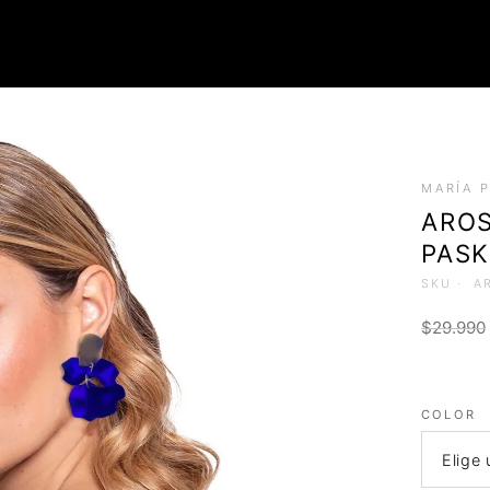
ROPA
MARÍA 
Tops (Petos)
AROS
Poleras
PAS
Faldas
Chalecos
SKU ·
A
$
29.990
COLOR