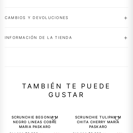
CAMBIOS Y DEVOLUCIONES
INFORMACIÓN DE LA TIENDA
TAMBIÉN TE PUEDE
GUSTAR
-33%
-23%
SCRUNCHIE BEGONIA M
SCRUNCHIE TULIPAN M
AGREGAR A LA LISTA DE DESEOS
AGREGAR A
NEGRO LINEAS COBRE
CHITA CHERRY MARIA
MARIA PASKARO
PASKARO