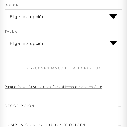
era:
es:
COLOR
$12.990.
$9.990.
TALLA
TE RECOMENDAMOS TU TALLA HABITUAL
Paga a Plazos
Devoluciones fáciles
Hecho a mano en Chile
DESCRIPCIÓN
COMPOSICIÓN, CUIDADOS Y ORIGEN