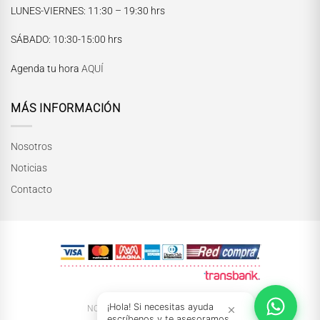
LUNES-VIERNES
: 11:30 – 19:30 hrs
María Paskaró
SÁBADO
: 10:30-15:00 hrs
Normalmente responde en pocos minutos
Agenda tu hora
AQUÍ
MÁS INFORMACIÓN
Nosotros
Noticias
Contacto
INICIAR CONVERSACIÓN
¡Hola! Si necesitas ayuda
NOSOTRAS
NOTICIAS
TIENDAS
escríbenos y te asesoramos.