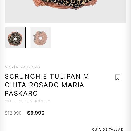
MARÍA PASKARÓ
SCRUNCHIE TULIPAN M
CHITA ROSADO MARIA
PASKARO
SKU ·
SCTUM-ROC-LY
AGREG
El
El
A LA
$
9.990
$
12.990
LISTA 
precio
precio
DESEO
original
actual
GUÍA DE TALLAS