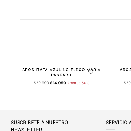
-50%
-50%
AROS ITATA AZULINO FLECO MARIA
AROS
AGREGAR A LA LISTA DE 
PASKARO
El
El
$
29.990
$
14.990
$
29
Ahorras 50%
precio
precio
original
actual
era:
es:
$29.990.
$14.990.
SUSCRÍBETE A NUESTRO
SERVICIO 
NEWSLETTER