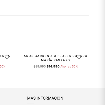
-50%
MARÍA
AROS GARDENIA 3 FLORES DORADO
GAR A LA LISTA DE DESEOS
AGREGAR A LA LISTA 
MARÍA PASKARO
El
El
$
29.990
$
14.990
 50%
Ahorras 50%
precio
precio
original
actual
era:
es:
$29.990.
$14.990.
MÁS INFORMACIÓN
María Paskaró