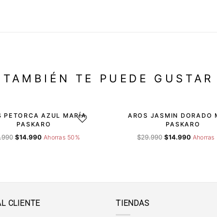
TAMBIÉN TE PUEDE GUSTAR
-50%
 PETORCA AZUL MARÍA
AROS JASMIN DORADO 
DESEOS
AGREGAR A LA LISTA DE DESEOS
AGRE
PASKARO
PASKARO
El
El
El
El
.990
$
14.990
$
29.990
$
14.990
Ahorras 50%
Ahorras
precio
precio
precio
precio
original
actual
original
actual
era:
es:
era:
es:
$29.990.
$14.990.
$29.990.
$14.990.
AL CLIENTE
TIENDAS