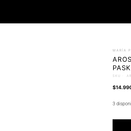
ROPA
MARÍA 
Tops (Petos)
AROS
Poleras
PAS
Faldas
Chalecos
SKU ·
A
$
14.99
3 dispon