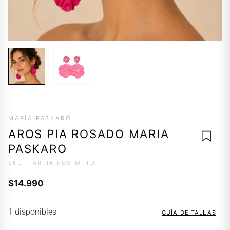
MARÍA PASKARÓ
AROS PIA ROSADO MARIA
PASKARO
SKU ·
ARPIA-ROS-MTTU
$
14.990
AGREG
A LA
LISTA 
1 disponibles
GUÍA DE TALLAS
DESEO