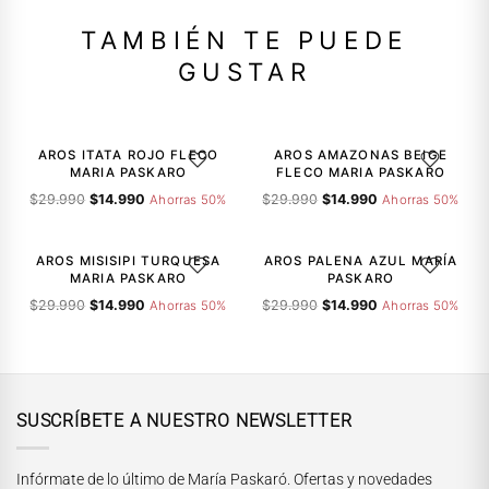
TAMBIÉN TE PUEDE
GUSTAR
-50%
-50%
AROS ITATA ROJO FLECO
AROS AMAZONAS BEIGE
AGREGAR A LA LISTA DE DESEOS
AGREGAR A
MARIA PASKARO
FLECO MARIA PASKARO
El
El
El
El
$
29.990
$
14.990
$
29.990
$
14.990
Ahorras 50%
Ahorras 50%
precio
precio
precio
precio
-50%
-50%
original
actual
original
actual
era:
es:
era:
es:
AROS MISISIPI TURQUESA
AROS PALENA AZUL MARÍA
AGREGAR A LA LISTA DE DESEOS
AGREGAR A
$29.990.
$14.990.
$29.990.
$14.990.
MARIA PASKARO
PASKARO
El
El
El
El
$
29.990
$
14.990
$
29.990
$
14.990
Ahorras 50%
Ahorras 50%
precio
precio
precio
precio
original
actual
original
actual
era:
es:
era:
es:
$29.990.
$14.990.
$29.990.
$14.990.
SUSCRÍBETE A NUESTRO NEWSLETTER
Infórmate de lo último de María Paskaró. Ofertas y novedades