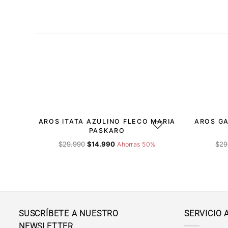
-50%
-50%
AROS ITATA AZULINO FLECO MARIA
AROS GA
AGREGAR A LA LISTA DE 
PASKARO
El
El
$
29.990
$
14.990
$
29
Ahorras 50%
precio
precio
original
actual
era:
es:
$29.990.
$14.990.
SUSCRÍBETE A NUESTRO
SERVICIO 
NEWSLETTER