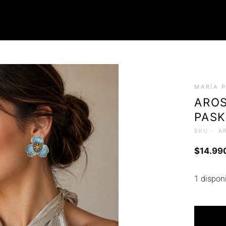
ROPA
MARÍA 
Tops (Petos)
AROS
Poleras
PAS
Faldas
Chalecos
SKU ·
A
$
14.99
1 dispon