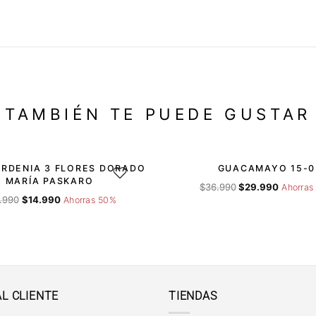
TAMBIÉN TE PUEDE GUSTAR
-19%
RDENIA 3 FLORES DORADO
GUACAMAYO 15-0
DESEOS
AGREGAR A LA LISTA DE DESEOS
AGRE
MARÍA PASKARO
El
El
$
36.990
$
29.990
Ahorras
El
El
precio
precio
.990
$
14.990
Ahorras 50%
precio
precio
original
actual
original
actual
era:
es:
era:
es:
$36.990.
$29.990.
$29.990.
$14.990.
AL CLIENTE
TIENDAS