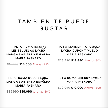
TAMBIÉN TE PUEDE
GUSTAR
-22%
-50%
PETO ROMA ROJO
PETO MARKEN TURQUESA
AGREGAR A LA LISTA DE DESEOS
AGREGAR A
LENTEJUELAS LYCRA
LYCRA DUPONT VUELO
MANGAS ABIERTO ESPALDA
MARIA PASKARO
MARIA PASKARO
El
El
$
39.990
$
19.990
Ahorras 50%
El
El
$
17.990
$
14.053
precio
precio
Ahorras 22%
precio
precio
original
actual
-50%
-50%
original
actual
era:
es:
era:
es:
$39.990.
$19.990.
PETO ROMA ROJO LYCRA
PETO ROMA CHERRY LYCRA
AGREGAR A LA LISTA DE DESEOS
AGREGAR A
$17.990.
$14.053.
MANGAS ABIERTO ESPALDA
MARIA PASKARO
MARIA PASKARO
El
El
$
39.990
$
19.990
Ahorras 50%
El
El
$
39.990
$
19.990
precio
precio
Ahorras 50%
precio
precio
original
actual
original
actual
era:
es:
era:
es:
$39.990.
$19.990.
$39.990.
$19.990.