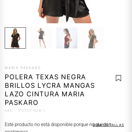
MARÍA PASKARÓ
POLERA TEXAS NEGRA
BRILLOS LYCRA MANGAS
LAZO CINTURA MARIA
PASKARO
AGREG
SKU ·
POTEX-NEB-L
A LA
LISTA 
Este producto no está disponible porque no quedan
GUÍA DE TALLAS
DESEO
existencias.