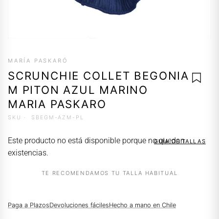
MARÍA PASKARÓ
SCRUNCHIE COLLET BEGONIA
M PITON AZUL MARINO
MARIA PASKARO
SKU ·
SBEGM-AZM-PL
AGREG
A LA
Este producto no está disponible porque no quedan
GUÍA DE TALLAS
LISTA 
existencias.
DESEO
TE RECOMENDAMOS TU TALLA HABITUAL
Paga a Plazos
Devoluciones fáciles
Hecho a mano en Chile