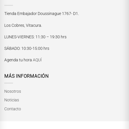
Tienda Embajador Doussinague 1767- D1.
Los Cobres, Vitacura.
LUNES-VIERNES
: 11:30 – 19:30 hrs
María Paskaró
SÁBADO
: 10:30-15:00 hrs
Normalmente responde en pocos minutos
Agenda tu hora
AQUÍ
MÁS INFORMACIÓN
Nosotros
Noticias
Contacto
INICIAR CONVERSACIÓN