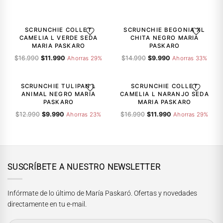
-29%
-33%
SCRUNCHIE COLLET
SCRUNCHIE BEGONIA XL
AGREGAR A LA LISTA DE DESEOS
AGREGAR A
CAMELIA L VERDE SEDA
CHITA NEGRO MARIA
MARIA PASKARO
PASKARO
El
El
El
El
$
16.990
$
11.990
$
14.990
$
9.990
Ahorras 29%
Ahorras 33%
precio
precio
precio
precio
-23%
-29%
original
actual
original
actual
era:
es:
era:
es:
SCRUNCHIE TULIPAN L
SCRUNCHIE COLLET
AGREGAR A LA LISTA DE DESEOS
AGREGAR A
$16.990.
$11.990.
$14.990.
$9.990.
ANIMAL NEGRO MARIA
CAMELIA L NARANJO SEDA
PASKARO
MARIA PASKARO
El
El
El
El
$
12.990
$
9.990
$
16.990
$
11.990
Ahorras 23%
Ahorras 29%
precio
precio
precio
precio
original
actual
original
actual
era:
es:
era:
es:
$12.990.
$9.990.
$16.990.
$11.990.
SUSCRÍBETE A NUESTRO NEWSLETTER
Infórmate de lo último de María Paskaró. Ofertas y novedades
directamente en tu e-mail.