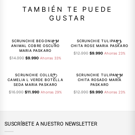
TAMBIÉN TE PUEDE
GUSTAR
-33%
-23%
SCRUNCHIE BEGONIA M
SCRUNCHIE TULIPAN L
AGREGAR A LA LISTA DE DESEOS
AGREGAR A
ANIMAL COBRE OSCURO
CHITA ROSE MARIA PASKARO
MARIA PASKARO
El
El
$
12.990
$
9.990
Ahorras 23%
El
El
$
14.990
$
9.990
precio
precio
Ahorras 33%
precio
precio
original
actual
-29%
-23%
original
actual
era:
es:
era:
es:
$12.990.
$9.990.
SCRUNCHIE COLLET
SCRUNCHIE TULIPAN M
AGREGAR A LA LISTA DE DESEOS
AGREGAR A
$14.990.
$9.990.
CAMELIA L VERDE BOTELLA
CHITA ROSADO MARIA
SEDA MARIA PASKARO
PASKARO
El
El
El
El
$
16.990
$
11.990
$
12.990
$
9.990
Ahorras 29%
Ahorras 23%
precio
precio
precio
precio
original
actual
original
actual
era:
es:
era:
es:
$16.990.
$11.990.
$12.990.
$9.990.
SUSCRÍBETE A NUESTRO NEWSLETTER