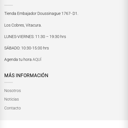
Tienda Embajador Doussinague 1767- D1.
Los Cobres, Vitacura.
LUNES-VIERNES
: 11:30 – 19:30 hrs
María Paskaró
SÁBADO
: 10:30-15:00 hrs
Normalmente responde en pocos minutos
Agenda tu hora
AQUÍ
MÁS INFORMACIÓN
Nosotros
Noticias
Contacto
INICIAR CONVERSACIÓN