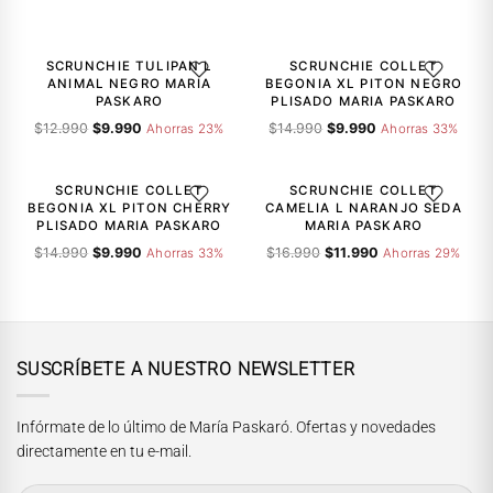
-23%
-33%
SCRUNCHIE TULIPAN L
SCRUNCHIE COLLET
AGREGAR A LA LISTA DE DESEOS
AGREGAR A
ANIMAL NEGRO MARIA
BEGONIA XL PITON NEGRO
PASKARO
PLISADO MARIA PASKARO
El
El
El
El
$
12.990
$
9.990
$
14.990
$
9.990
Ahorras 23%
Ahorras 33%
precio
precio
precio
precio
-33%
-29%
original
actual
original
actual
era:
es:
era:
es:
SCRUNCHIE COLLET
SCRUNCHIE COLLET
AGREGAR A LA LISTA DE DESEOS
AGREGAR A
$12.990.
$9.990.
$14.990.
$9.990.
BEGONIA XL PITON CHERRY
CAMELIA L NARANJO SEDA
PLISADO MARIA PASKARO
MARIA PASKARO
El
El
El
El
$
14.990
$
9.990
$
16.990
$
11.990
Ahorras 33%
Ahorras 29%
precio
precio
precio
precio
original
actual
original
actual
era:
es:
era:
es:
$14.990.
$9.990.
$16.990.
$11.990.
SUSCRÍBETE A NUESTRO NEWSLETTER
Infórmate de lo último de María Paskaró. Ofertas y novedades
directamente en tu e-mail.