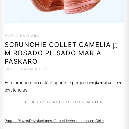
MARÍA PASKARÓ
SCRUNCHIE COLLET CAMELIA
M ROSADO PLISADO MARIA
PASKARO
SKU ·
SCAMM-ROS-LP
AGREG
A LA
Este producto no está disponible porque no quedan
GUÍA DE TALLAS
LISTA 
existencias.
DESEO
TE RECOMENDAMOS TU TALLA HABITUAL
Paga a Plazos
Devoluciones fáciles
Hecho a mano en Chile