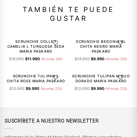
TAMBIÉN TE PUEDE
GUSTAR
-29%
-33%
SCRUNCHIE COLLET
SCRUNCHIE BEGONIA XL
AGREGAR A LA LISTA DE DESEOS
AGREGAR A
CAMELIA L TURQUESA SEDA
CHITA NEGRO MARIA
MARIA PASKARO
PASKARO
El
El
El
El
$
16.990
$
11.990
$
14.990
$
9.990
Ahorras 29%
Ahorras 33%
precio
precio
precio
precio
-23%
-23%
original
actual
original
actual
era:
es:
era:
es:
SCRUNCHIE TULIPAN L
SCRUNCHIE TULIPAN M DUO
AGREGAR A LA LISTA DE DESEOS
AGREGAR A
$16.990.
$11.990.
$14.990.
$9.990.
CHITA ROSE MARIA PASKARO
DORADO MARIA PASKARO
El
El
El
El
$
12.990
$
9.990
$
12.990
$
9.990
Ahorras 23%
Ahorras 23%
precio
precio
precio
precio
original
actual
original
actual
era:
es:
era:
es:
$12.990.
$9.990.
$12.990.
$9.990.
SUSCRÍBETE A NUESTRO NEWSLETTER