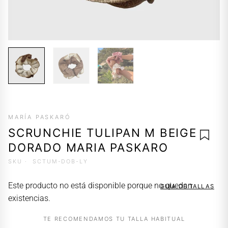
MARÍA PASKARÓ
SCRUNCHIE TULIPAN M BEIGE
DORADO MARIA PASKARO
SKU ·
SCTUM-DOB-LY
AGREG
Este producto no está disponible porque no quedan
GUÍA DE TALLAS
A LA
existencias.
LISTA 
DESEO
TE RECOMENDAMOS TU TALLA HABITUAL