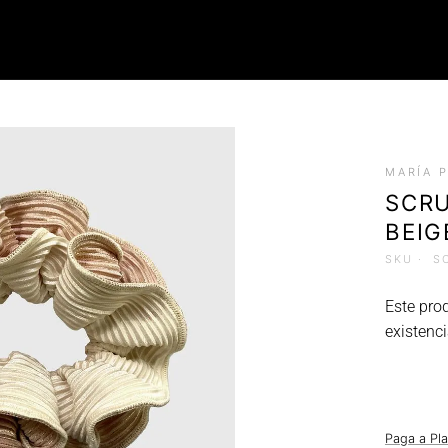
ROPA
MARÍA 
Tops (Petos)
SCRU
Poleras
BEIG
Faldas
Chalecos
SKU ·
S
Este pro
existenci
Paga a Pl