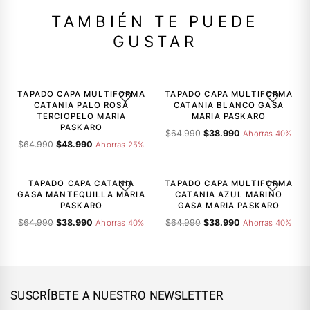
TAMBIÉN TE PUEDE
GUSTAR
-25%
-40%
TAPADO CAPA MULTIFORMA
TAPADO CAPA MULTIFORMA
AGREGAR A LA LISTA DE DESEOS
AGREGAR A
CATANIA PALO ROSA
CATANIA BLANCO GASA
TERCIOPELO MARIA
MARIA PASKARO
PASKARO
El
El
$
64.990
$
38.990
Ahorras 40%
El
El
$
64.990
$
48.990
precio
precio
Ahorras 25%
precio
precio
original
actual
-40%
-40%
original
actual
era:
es:
era:
es:
$64.990.
$38.990.
TAPADO CAPA CATANIA
TAPADO CAPA MULTIFORMA
AGREGAR A LA LISTA DE DESEOS
AGREGAR A
$64.990.
$48.990.
GASA MANTEQUILLA MARIA
CATANIA AZUL MARINO
PASKARO
GASA MARIA PASKARO
El
El
El
El
$
64.990
$
38.990
$
64.990
$
38.990
Ahorras 40%
Ahorras 40%
precio
precio
precio
precio
original
actual
original
actual
era:
es:
era:
es:
$64.990.
$38.990.
$64.990.
$38.990.
SUSCRÍBETE A NUESTRO NEWSLETTER