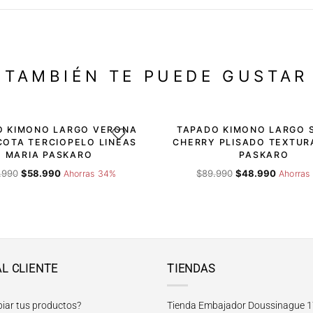
TAMBIÉN TE PUEDE GUSTAR
-46%
O KIMONO LARGO VERONA
TAPADO KIMONO LARGO S
DESEOS
AGREGAR A LA LISTA DE DESEOS
AGRE
COTA TERCIOPELO LINEAS
CHERRY PLISADO TEXTUR
MARIA PASKARO
PASKARO
El
El
El
El
.990
$
58.990
$
89.990
$
48.990
Ahorras 34%
Ahorras
precio
precio
precio
precio
original
actual
original
actual
era:
es:
era:
es:
$89.990.
$58.990.
$89.990.
$48.990.
AL CLIENTE
TIENDAS
iar tus productos?
Tienda Embajador Doussinague 1