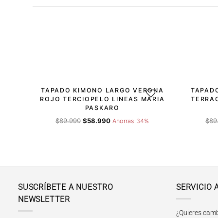
-34%
-34%
TAPADO KIMONO LARGO VERONA
TAPAD
AGREGAR A LA LISTA DE 
ROJO TERCIOPELO LINEAS MARIA
TERRA
PASKARO
El
El
$
89.990
$
58.990
$
89
Ahorras 34%
precio
precio
original
actual
era:
es:
$89.990.
$58.990.
SUSCRÍBETE A NUESTRO
SERVICIO 
NEWSLETTER
¿Quieres camb