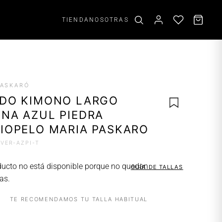
TIENDA
NOSOTRAS
ACCESORIOS
PASKARÓ
Aros
ADO KIMONO LARGO
Scrunchies
NA AZUL PIEDRA
Cinturones
IOPELO MARIA PASKARO
AVER-AZPI-T
AGREGAR
A LA
ducto no está disponible porque no quedan
GUÍA DE TALLAS
LISTA DE
as.
DESEOS
TE RECOMENDAMOS TU TALLA HABITUAL