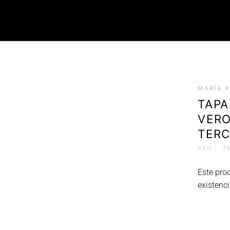
ROPA
MARÍA 
Tops (Petos)
TAP
Poleras
VERO
Faldas
Chalecos
TERC
SKU ·
T
Este pro
existenci