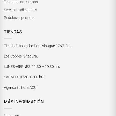
Test tipos de cuerpos
Servicios adicionales
Pedidos especiales
TIENDAS
Tienda Embajador Doussinague 1767- D1.
Los Cobres, Vitacura.
LUNES-VIERNES
: 11:30 – 19:30 hrs
María Paskaró
SÁBADO
: 10:30-15:00 hrs
Normalmente responde en pocos minutos
Agenda tu hora
AQUÍ
MÁS INFORMACIÓN
Nosotros