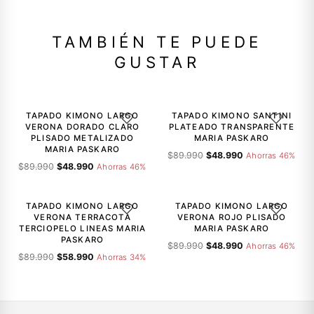
TAMBIÉN TE PUEDE
GUSTAR
-46%
-46%
TAPADO KIMONO LARGO
TAPADO KIMONO SANTINI
AGREGAR A LA LISTA DE DESEOS
AGREGAR A
VERONA DORADO CLARO
PLATEADO TRANSPARENTE
PLISADO METALIZADO
MARIA PASKARO
MARIA PASKARO
El
El
$
89.990
$
48.990
Ahorras 46%
El
El
$
89.990
$
48.990
precio
precio
Ahorras 46%
precio
precio
original
actual
-34%
-46%
original
actual
era:
es:
era:
es:
$89.990.
$48.990.
TAPADO KIMONO LARGO
TAPADO KIMONO LARGO
AGREGAR A LA LISTA DE DESEOS
AGREGAR A
$89.990.
$48.990.
VERONA TERRACOTA
VERONA ROJO PLISADO
TERCIOPELO LINEAS MARIA
MARIA PASKARO
PASKARO
El
El
$
89.990
$
48.990
Ahorras 46%
El
El
$
89.990
$
58.990
precio
precio
Ahorras 34%
precio
precio
original
actual
original
actual
era:
es:
era:
es:
$89.990.
$48.990.
$89.990.
$58.990.