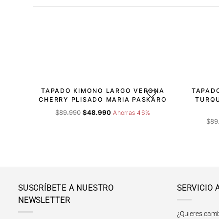
-46%
-34%
TAPADO KIMONO LARGO VERONA
TAPAD
AGREGAR A LA LISTA DE 
CHERRY PLISADO MARIA PASKARO
TURQU
El
El
$
89.990
$
48.990
Ahorras 46%
precio
precio
$
89
original
actual
era:
es:
$89.990.
$48.990.
SUSCRÍBETE A NUESTRO
SERVICIO 
NEWSLETTER
¿Quieres camb