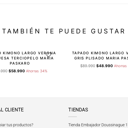
TAMBIÉN TE PUEDE GUSTAR
-46%
O KIMONO LARGO VERONA
TAPADO KIMONO LARGO 
DESEOS
AGREGAR A LA LISTA DE DESEOS
AGRE
ESA TERCIOPELO MARIA
GRIS PLISADO MARIA P
PASKARO
El
El
$
89.990
$
48.990
Ahorras
El
El
precio
precio
.990
$
58.990
Ahorras 34%
precio
precio
original
actual
original
actual
era:
es:
era:
es:
$89.990.
$48.990.
$89.990.
$58.990.
AL CLIENTE
TIENDAS
iar tus productos?
Tienda Embajador Doussinague 1