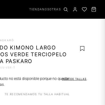
TIENDA
NOSOTRAS
ACCESORIOS
PASKARÓ
Aros
ADO KIMONO LARGO
Scrunchies
OS VERDE TERCIOPELO
Cinturones
A PASKARO
AVU-VER-T
AGREGAR
A LA
ducto no está disponible porque no quedan
GUÍA DE TALLAS
LISTA DE
as.
DESEOS
TE RECOMENDAMOS TU TALLA HABITUAL