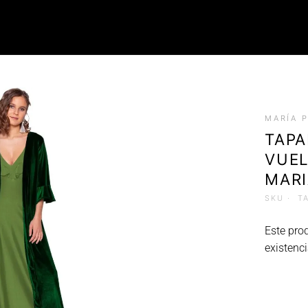
ROPA
MARÍA 
Tops (Petos)
TAP
Poleras
VUEL
Faldas
Chalecos
MARI
SKU ·
T
Este pro
existenci