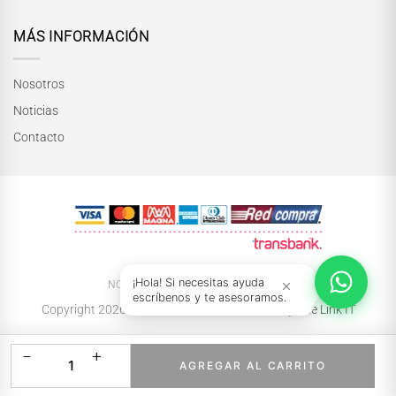
MÁS INFORMACIÓN
Nosotros
Noticias
Contacto
INICIAR CONVERSACIÓN
¡Hola! Si necesitas ayuda
NOSOTRAS
NOTICIAS
TIENDAS
escríbenos y te asesoramos.
Copyright 2026 ©
María Paskaró
| Powered by
The Link IT
−
+
1
AGREGAR AL CARRITO