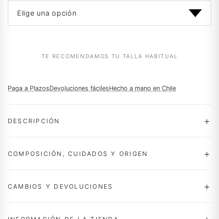
$89.990.
$58.990.
TE RECOMENDAMOS TU TALLA HABITUAL
Paga a Plazos
Devoluciones fáciles
Hecho a mano en Chile
DESCRIPCIÓN
COMPOSICIÓN, CUIDADOS Y ORIGEN
CAMBIOS Y DEVOLUCIONES