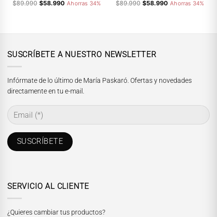
El
El
El
El
$
89.990
$
58.990
$
89.990
$
58.990
Ahorras 34%
Ahorras 34%
precio
precio
precio
precio
original
actual
original
actual
era:
es:
era:
es:
$89.990.
$58.990.
$89.990.
$58.990.
SUSCRÍBETE A NUESTRO NEWSLETTER
Infórmate de lo último de María Paskaró. Ofertas y novedades
directamente en tu e-mail.
SERVICIO AL CLIENTE
¿Quieres cambiar tus productos?