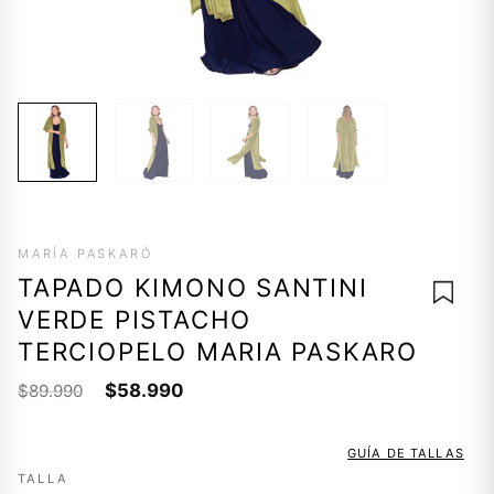
MARÍA PASKARÓ
TAPADO KIMONO SANTINI
VERDE PISTACHO
TERCIOPELO MARIA PASKARO
El
El
$
58.990
$
89.990
AGREG
precio
precio
A LA
original
actual
LISTA 
GUÍA DE TALLAS
era:
es:
DESEO
TALLA