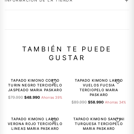
INFORMACIÓN DE LA TIENDA
TAMBIÉN TE PUEDE
GUSTAR
-39%
-34%
TAPADO KIMONO CORTO
TAPADO KIMONO LARGO
AGREGAR A LA LISTA DE DESEOS
AGREGAR A
TURIN NEGRO TERCIOPELO
VUELOS FUCSIA
JASPEADO MARIA PASKARO
TERCIOPELO MARIA
PASKARO
El
El
$
79.990
$
48.990
Ahorras 39%
El
El
precio
precio
$
89.990
$
58.990
Ahorras 34%
precio
precio
original
actual
-34%
-34%
original
actual
era:
es:
era:
es:
$79.990.
$48.990.
TAPADO KIMONO LARGO
TAPADO KIMONO SANTINI
AGREGAR A LA LISTA DE DESEOS
AGREGAR A
$89.990.
$58.990.
VERONA ROJO TERCIOPELO
TURQUESA TERCIOPELO
LINEAS MARIA PASKARO
MARIA PASKARO