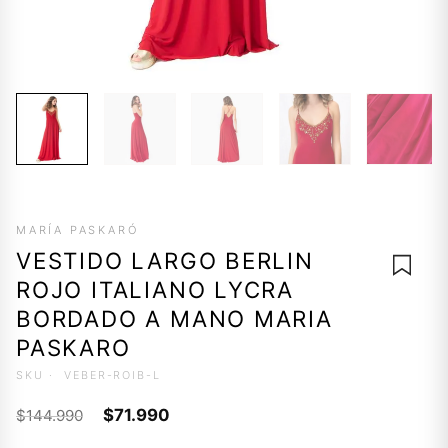
MARÍA PASKARÓ
VESTIDO LARGO BERLIN
ROJO ITALIANO LYCRA
BORDADO A MANO MARIA
PASKARO
AGREG
SKU ·
VEBER-ROIB-L
A LA
LISTA 
El
El
$
71.990
$
144.990
DESEO
precio
precio