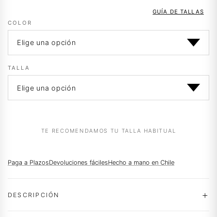
original
actual
GUÍA DE TALLAS
era:
es:
COLOR
$144.990.
$71.990.
TALLA
TE RECOMENDAMOS TU TALLA HABITUAL
Paga a Plazos
Devoluciones fáciles
Hecho a mano en Chile
DESCRIPCIÓN