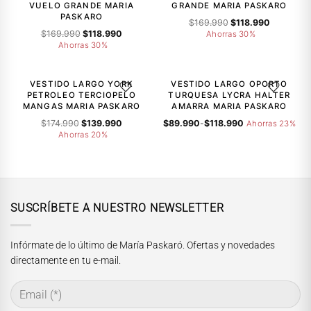
VUELO GRANDE MARIA
GRANDE MARIA PASKARO
PASKARO
El
El
$
169.990
$
118.990
El
El
$
169.990
$
118.990
precio
precio
Ahorras 30%
precio
precio
Ahorras 30%
original
actual
original
actual
era:
es:
-20%
-23%
era:
es:
$169.990.
$118.990.
$169.990.
$118.990.
VESTIDO LARGO YORK
VESTIDO LARGO OPORTO
AGREGAR A LA LISTA DE DESEOS
AGREGAR A
PETROLEO TERCIOPELO
TURQUESA LYCRA HALTER
MANGAS MARIA PASKARO
AMARRA MARIA PASKARO
El
El
Rango
$
174.990
$
139.990
$
89.990
-
$
118.990
Ahorras 23%
precio
precio
de
Ahorras 20%
original
actual
precios:
era:
es:
desde
$174.990.
$139.990.
$89.990
hasta
$118.990
SUSCRÍBETE A NUESTRO NEWSLETTER
Infórmate de lo último de María Paskaró. Ofertas y novedades
directamente en tu e-mail.