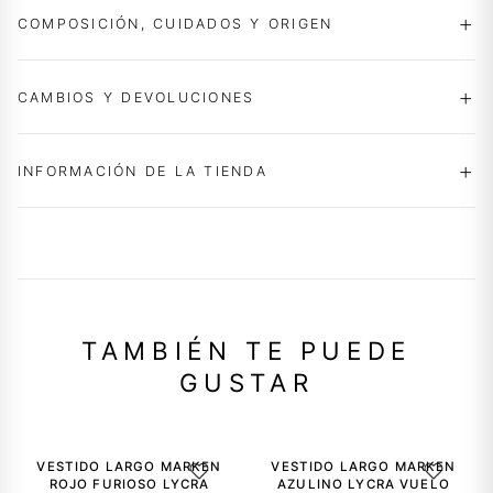
COMPOSICIÓN, CUIDADOS Y ORIGEN
CAMBIOS Y DEVOLUCIONES
INFORMACIÓN DE LA TIENDA
TAMBIÉN TE PUEDE
GUSTAR
-30%
-30%
VESTIDO LARGO MARKEN
VESTIDO LARGO MARKEN
AGREGAR A LA LISTA DE DESEOS
AGREGAR A
ROJO FURIOSO LYCRA
AZULINO LYCRA VUELO