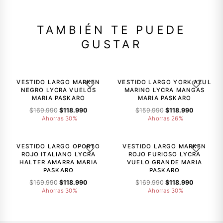
TAMBIÉN TE PUEDE
GUSTAR
-30%
-26%
VESTIDO LARGO MARKEN
VESTIDO LARGO YORK AZUL
AGREGAR A LA LISTA DE DESEOS
AGREGAR A
NEGRO LYCRA VUELOS
MARINO LYCRA MANGAS
MARIA PASKARO
MARIA PASKARO
El
El
El
El
$
169.990
$
118.990
$
159.990
$
118.990
precio
precio
precio
precio
Ahorras 30%
Ahorras 26%
original
actual
original
actual
-30%
-30%
era:
es:
era:
es:
$169.990.
$118.990.
$159.990.
$118.990.
VESTIDO LARGO OPORTO
VESTIDO LARGO MARKEN
AGREGAR A LA LISTA DE DESEOS
AGREGAR A
ROJO ITALIANO LYCRA
ROJO FURIOSO LYCRA
HALTER AMARRA MARIA
VUELO GRANDE MARIA
PASKARO
PASKARO
El
El
El
El
$
169.990
$
118.990
$
169.990
$
118.990
precio
precio
precio
precio
Ahorras 30%
Ahorras 30%
original
actual
original
actual
era:
es:
era:
es:
$169.990.
$118.990.
$169.990.
$118.990.