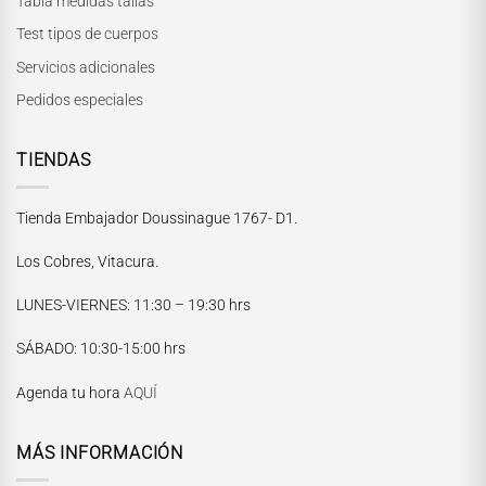
Tabla medidas tallas
Test tipos de cuerpos
Servicios adicionales
Pedidos especiales
TIENDAS
Tienda Embajador Doussinague 1767- D1.
Los Cobres, Vitacura.
LUNES-VIERNES
: 11:30 – 19:30 hrs
María Paskaró
SÁBADO
: 10:30-15:00 hrs
Normalmente responde en pocos minutos
Agenda tu hora
AQUÍ
MÁS INFORMACIÓN