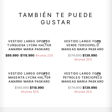
TAMBIÉN TE PUEDE
GUSTAR
-23%
-20%
VESTIDO LARGO OPORTO
VESTIDO LARGO YORK
AGREGAR A LA LISTA DE DESEOS
AGREGAR A
TURQUESA LYCRA HALTER
VERDE TERCIOPELO
AMARRA MARIA PASKARO
MANGAS MARIA PASKARO
Rango
El
El
$
89.990
-
$
118.990
$
174.990
$
139.990
Ahorras 23%
de
precio
precio
Ahorras 20%
precios:
original
actual
-30%
-20%
desde
era:
es:
$89.990
$174.990.
$139.990.
VESTIDO LARGO OPORTO
VESTIDO LARGO YORK
AGREGAR A LA LISTA DE DESEOS
AGREGAR A
hasta
MAGENTA LYCRA HALTER
PETROLEO TERCIOPELO
$118.990
AMARRA MARIA PASKARO
MANGAS MARIA PASKARO
El
El
El
El
$
169.990
$
118.990
$
174.990
$
139.990
precio
precio
precio
precio
Ahorras 30%
Ahorras 20%
original
actual
original
actual
era:
es:
era:
es:
$169.990.
$118.990.
$174.990.
$139.990.