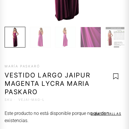
MARÍA PASKARÓ
VESTIDO LARGO JAIPUR
MAGENTA LYCRA MARIA
PASKARO
SKU ·
VEJAI-MAG-L
AGREG
A LA
Este producto no está disponible porque no quedan
GUÍA DE TALLAS
LISTA 
existencias.
DESEO