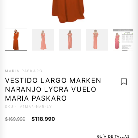
MARÍA PASKARÓ
VESTIDO LARGO MARKEN
NARANJO LYCRA VUELO
MARIA PASKARO
SKU ·
VEMAR-NAR-LY
AGREG
El
El
A LA
$
118.990
$
169.990
LISTA 
precio
precio
DESEO
original
actual
GUÍA DE TALLAS