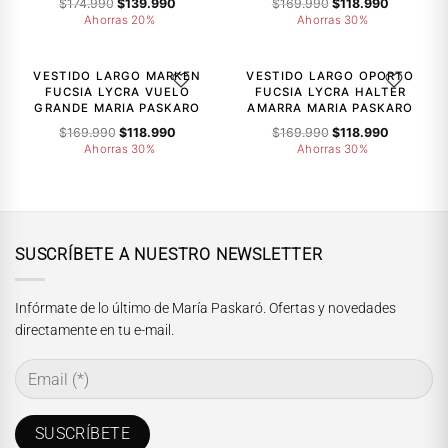
El
El
El
El
$
174.990
$
139.990
$
169.990
$
118.990
precio
precio
precio
precio
Ahorras 20%
Ahorras 30%
original
actual
original
actual
-30%
-30%
era:
es:
era:
es:
$174.990.
$139.990.
$169.990.
$118.990.
VESTIDO LARGO MARKEN
VESTIDO LARGO OPORTO
AGREGAR A LA LISTA DE DESEOS
AGREGAR A
FUCSIA LYCRA VUELO
FUCSIA LYCRA HALTER
GRANDE MARIA PASKARO
AMARRA MARIA PASKARO
El
El
El
El
$
169.990
$
118.990
$
169.990
$
118.990
precio
precio
precio
precio
Ahorras 30%
Ahorras 30%
original
actual
original
actual
era:
es:
era:
es:
$169.990.
$118.990.
$169.990.
$118.990.
SUSCRÍBETE A NUESTRO NEWSLETTER
Infórmate de lo último de María Paskaró. Ofertas y novedades
directamente en tu e-mail.