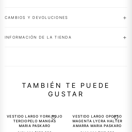
CAMBIOS Y DEVOLUCIONES
INFORMACIÓN DE LA TIENDA
TAMBIÉN TE PUEDE
GUSTAR
-20%
-30%
VESTIDO LARGO YORK ROJO
VESTIDO LARGO OPORTO
AGREGAR A LA LISTA DE DESEOS
AGREGAR A
TERCIOPELO MANGAS
MAGENTA LYCRA HALTER
MARIA PASKARO
AMARRA MARIA PASKARO