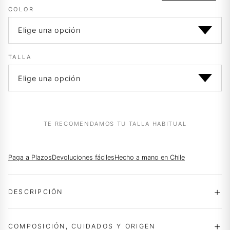
era:
es:
COLOR
$169.990.
$118.990.
TALLA
TE RECOMENDAMOS TU TALLA HABITUAL
Paga a Plazos
Devoluciones fáciles
Hecho a mano en Chile
DESCRIPCIÓN
COMPOSICIÓN, CUIDADOS Y ORIGEN