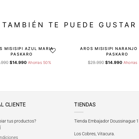
TAMBIÉN TE PUEDE GUSTAR
-50%
S MISISIPI AZUL MARIA
AROS MISISIPI NARANJO
DESEOS
AGREGAR A LA LISTA DE DESEOS
AGRE
PASKARO
PASKARO
El
El
El
El
.990
$
14.990
$
29.990
$
14.990
Ahorras 50%
Ahorras
precio
precio
precio
precio
original
actual
original
actual
era:
es:
era:
es:
$29.990.
$14.990.
$29.990.
$14.990.
AL CLIENTE
TIENDAS
iar tus productos?
Tienda Embajador Doussinague 1
Í
Los Cobres, Vitacura.
ndiciones