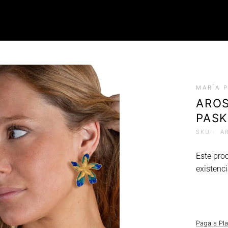
ROPA
MARÍA 
Tops (Petos)
AROS
Poleras
PAS
Faldas
Chalecos
SKU ·
A
Este pro
existenci
Paga a Pl