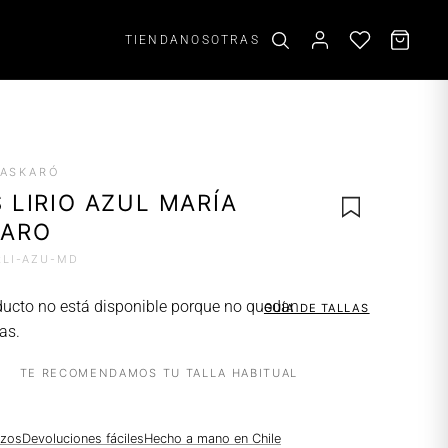
TIENDA
NOSOTRAS
ACCESORIOS
PASKARÓ
Aros
 LIRIO AZUL MARÍA
Scrunchies
KARO
Cinturones
RLI-AZU-MD
AGREGAR
ducto no está disponible porque no quedan
GUÍA DE TALLAS
A LA
as.
LISTA DE
DESEOS
TE RECOMENDAMOS TU TALLA HABITUAL
azos
Devoluciones fáciles
Hecho a mano en Chile