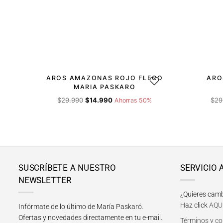
-50%
-50%
AROS AMAZONAS ROJO FLECO
ARO
AGREGAR A LA LISTA DE 
MARIA PASKARO
El
El
$
29.990
$
14.990
$
29
Ahorras 50%
precio
precio
original
actual
era:
es:
$29.990.
$14.990.
SUSCRÍBETE A NUESTRO
SERVICIO 
NEWSLETTER
¿Quieres camb
Haz click
AQU
Infórmate de lo último de María Paskaró.
Ofertas y novedades directamente en tu e-mail.
Términos y co