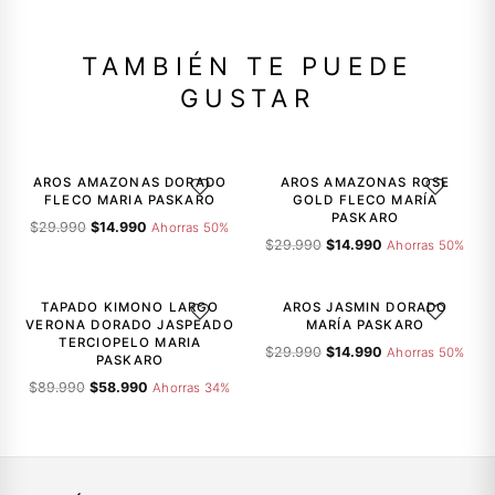
TAMBIÉN TE PUEDE
GUSTAR
-50%
-50%
AROS AMAZONAS DORADO
AROS AMAZONAS ROSE
AGREGAR A LA LISTA DE DESEOS
AGREGAR A
FLECO MARIA PASKARO
GOLD FLECO MARÍA
PASKARO
El
El
$
29.990
$
14.990
Ahorras 50%
El
El
precio
precio
$
29.990
$
14.990
Ahorras 50%
precio
precio
original
actual
-34%
-50%
original
actual
era:
es:
era:
es:
$29.990.
$14.990.
TAPADO KIMONO LARGO
AROS JASMIN DORADO
AGREGAR A LA LISTA DE DESEOS
AGREGAR A
$29.990.
$14.990.
VERONA DORADO JASPEADO
MARÍA PASKARO
TERCIOPELO MARIA
El
El
$
29.990
$
14.990
Ahorras 50%
PASKARO
precio
precio
El
El
$
89.990
$
58.990
Ahorras 34%
original
actual
precio
precio
era:
es:
original
actual
$29.990.
$14.990.
era:
es:
$89.990.
$58.990.