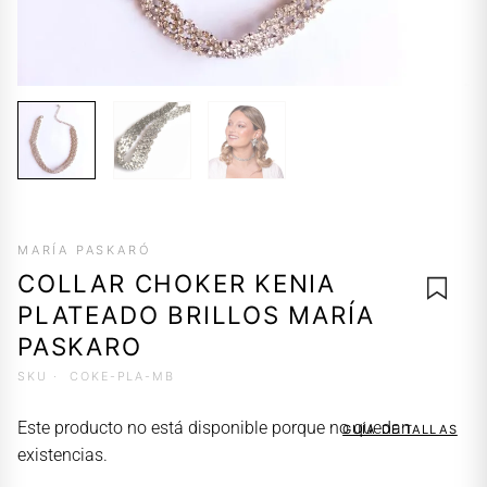
MARÍA PASKARÓ
COLLAR CHOKER KENIA
PLATEADO BRILLOS MARÍA
PASKARO
SKU ·
COKE-PLA-MB
AGREG
A LA
Este producto no está disponible porque no quedan
GUÍA DE TALLAS
LISTA 
existencias.
DESEO