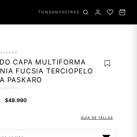
TIENDA
NOSOTRAS
ACCESORIOS
PASKARÓ
Aros
DO CAPA MULTIFORMA
Scrunchies
NIA FUCSIA TERCIOPELO
Cinturones
A PASKARO
ACAT-FUC-T
AGREGAR
El
El
A LA
$
48.990
LISTA DE
precio
precio
DESEOS
original
actual
GUÍA DE TALLAS
era:
es:
$64.990.
$48.990.