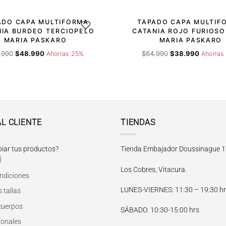
ADO CAPA MULTIFORMA
TAPADO CAPA MULTIF
DESEOS
AGREGAR A LA LISTA DE DESEOS
AGRE
IA BURDEO TERCIOPELO
CATANIA ROJO FURIOSO
MARIA PASKARO
MARIA PASKARO
El
El
El
El
.990
$
48.990
$
64.990
$
38.990
Ahorras 25%
Ahorras
precio
precio
precio
precio
original
actual
original
actual
era:
es:
era:
es:
$64.990.
$48.990.
$64.990.
$38.990.
AL CLIENTE
TIENDAS
iar tus productos?
Tienda Embajador Doussinague 1
Í
Los Cobres, Vitacura.
ndiciones
LUNES-VIERNES
: 11:30 – 19:30 h
 tallas
 cuerpos
SÁBADO
: 10:30-15:00 hrs
ionales