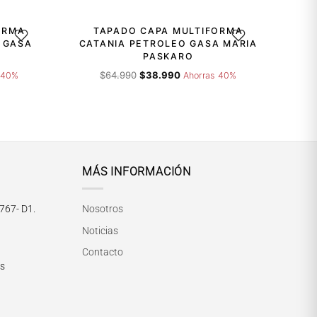
ORMA
TAPADO CAPA MULTIFORMA
GAR A LA LISTA DE DESEOS
AGREGAR A LA LISTA 
 GASA
CATANIA PETROLEO GASA MARIA
PASKARO
El
El
$
64.990
$
38.990
 40%
Ahorras 40%
precio
precio
original
actual
era:
es:
$64.990.
$38.990.
MÁS INFORMACIÓN
María Paskaró
Normalmente responde en pocos minutos
767- D1.
Nosotros
Noticias
Contacto
rs