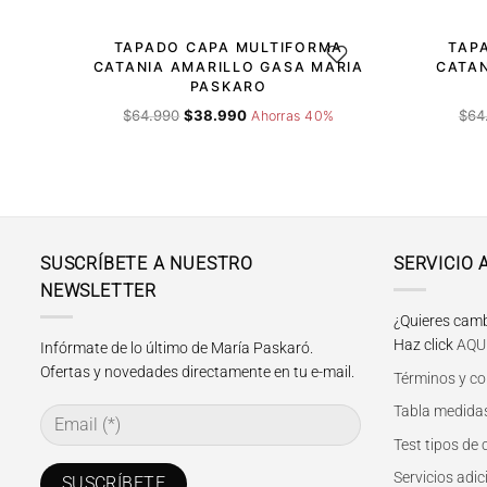
TAPADO CAPA MULTIFORMA
TAP
AGREGAR A LA LISTA DE 
CATANIA AMARILLO GASA MARIA
CATAN
PASKARO
El
El
$
64.990
$
38.990
$
64
Ahorras 40%
precio
precio
original
actual
era:
es:
$64.990.
$38.990.
SUSCRÍBETE A NUESTRO
SERVICIO 
NEWSLETTER
¿Quieres camb
Haz click
AQU
Infórmate de lo último de María Paskaró.
Ofertas y novedades directamente en tu e-mail.
Términos y co
Tabla medidas
Test tipos de
Servicios adic