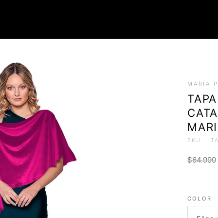
ROPA
MARÍA 
Tops (Petos)
TAPA
Poleras
CATA
Faldas
Chalecos
MARI
SKU ·
T
$
64.990
COLOR