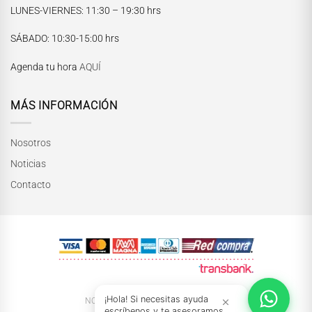
LUNES-VIERNES
: 11:30 – 19:30 hrs
María Paskaró
SÁBADO
: 10:30-15:00 hrs
Normalmente responde en pocos minutos
Agenda tu hora
AQUÍ
MÁS INFORMACIÓN
Nosotros
Noticias
Contacto
INICIAR CONVERSACIÓN
¡Hola! Si necesitas ayuda
NOSOTRAS
NOTICIAS
TIENDAS
escríbenos y te asesoramos.