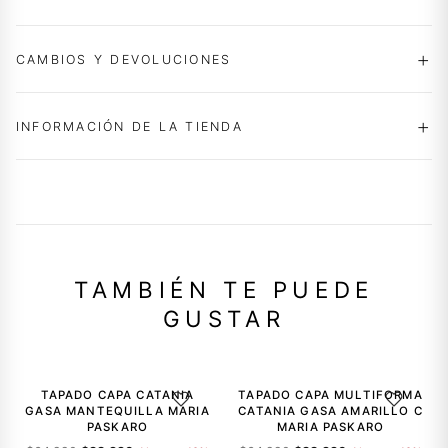
CAMBIOS Y DEVOLUCIONES
INFORMACIÓN DE LA TIENDA
TAMBIÉN TE PUEDE
GUSTAR
-40%
-40%
TAPADO CAPA CATANIA
TAPADO CAPA MULTIFORMA
AGREGAR A LA LISTA DE DESEOS
AGREGAR A
GASA MANTEQUILLA MARIA
CATANIA GASA AMARILLO C
PASKARO
MARIA PASKARO