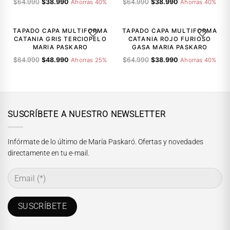
El
El
El
El
$
64.990
$
38.990
$
64.990
$
38.990
Ahorras 40%
Ahorras 40%
precio
precio
precio
precio
-25%
-40%
original
actual
original
actual
era:
es:
era:
es:
TAPADO CAPA MULTIFORMA
TAPADO CAPA MULTIFORMA
AGREGAR A LA LISTA DE DESEOS
AGREGAR A
$64.990.
$38.990.
$64.990.
$38.990.
CATANIA GRIS TERCIOPELO
CATANIA ROJO FURIOSO
MARIA PASKARO
GASA MARIA PASKARO
El
El
El
El
$
64.990
$
48.990
$
64.990
$
38.990
Ahorras 25%
Ahorras 40%
precio
precio
precio
precio
original
actual
original
actual
era:
es:
era:
es:
$64.990.
$48.990.
$64.990.
$38.990.
SUSCRÍBETE A NUESTRO NEWSLETTER
Infórmate de lo último de María Paskaró. Ofertas y novedades
directamente en tu e-mail.