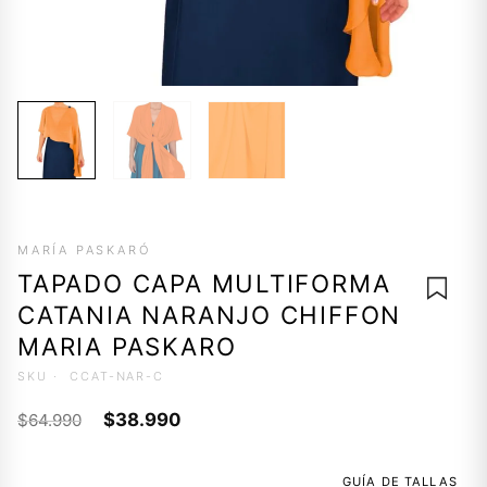
MARÍA PASKARÓ
TAPADO CAPA MULTIFORMA
CATANIA NARANJO CHIFFON
MARIA PASKARO
SKU ·
CCAT-NAR-C
AGREG
El
El
A LA
$
38.990
$
64.990
LISTA 
precio
precio
DESEO
original
actual
GUÍA DE TALLAS