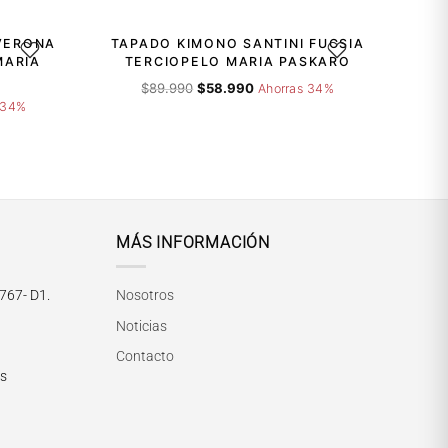
VERONA
TAPADO KIMONO SANTINI FUCSIA
GAR A LA LISTA DE DESEOS
AGREGAR A LA LISTA 
MARIA
TERCIOPELO MARIA PASKARO
El
El
$
89.990
$
58.990
Ahorras 34%
precio
precio
 34%
original
actual
era:
es:
$89.990.
$58.990.
MÁS INFORMACIÓN
María Paskaró
Normalmente responde en pocos minutos
767- D1.
Nosotros
Noticias
Contacto
rs