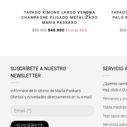
TAPADO KIMONO LARGO VERONA
TAPAD
AGREGAR A LA LISTA DE 
CHAMPAGNE PLISADO METALIZADO
PALO 
MARIA PASKARO
El
El
$
89.990
$
48.990
$
89
Ahorras 46%
precio
precio
original
actual
era:
es:
$89.990.
$48.990.
SUSCRÍBETE A NUESTRO
SERVICIO 
NEWSLETTER
¿Quieres camb
Haz click
AQU
Infórmate de lo último de María Paskaró.
Ofertas y novedades directamente en tu e-mail.
Términos y co
Tabla medidas
Test tipos de
Servicios adic