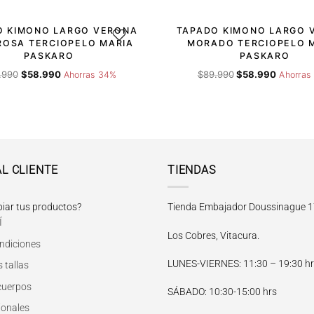
O KIMONO LARGO VERONA
TAPADO KIMONO LARGO 
DESEOS
AGREGAR A LA LISTA DE DESEOS
AGRE
ROSA TERCIOPELO MARIA
MORADO TERCIOPELO 
PASKARO
PASKARO
El
El
El
El
.990
$
58.990
$
89.990
$
58.990
Ahorras 34%
Ahorras
precio
precio
precio
precio
original
actual
original
actual
era:
es:
era:
es:
$89.990.
$58.990.
$89.990.
$58.990.
AL CLIENTE
TIENDAS
iar tus productos?
Tienda Embajador Doussinague 1
Í
Los Cobres, Vitacura.
ndiciones
LUNES-VIERNES
: 11:30 – 19:30 h
 tallas
 cuerpos
SÁBADO
: 10:30-15:00 hrs
ionales