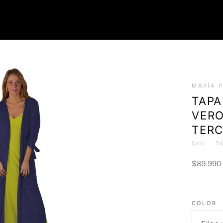
ROPA
MARÍA 
Tops (Petos)
TAP
Poleras
VERO
Faldas
Chalecos
TERC
SKU ·
T
$
89.990
COLOR