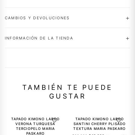
CAMBIOS Y DEVOLUCIONES
INFORMACIÓN DE LA TIENDA
TAMBIÉN TE PUEDE
GUSTAR
-34%
-46%
TAPADO KIMONO LARGO
TAPADO KIMONO LARGO
AGREGAR A LA LISTA DE DESEOS
AGREGAR A
VERONA TURQUESA
SANTINI CHERRY PLISADO
TERCIOPELO MARIA
TEXTURA MARIA PASKARO
PASKARO