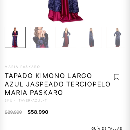
MARÍA PASKARÓ
TAPADO KIMONO LARGO
AZUL JASPEADO TERCIOPELO
MARIA PASKARO
SKU ·
TAVER-AZUJ-T
AGREG
El
El
A LA
$
58.990
$
89.990
LISTA 
precio
precio
DESEO
original
actual
GUÍA DE TALLAS