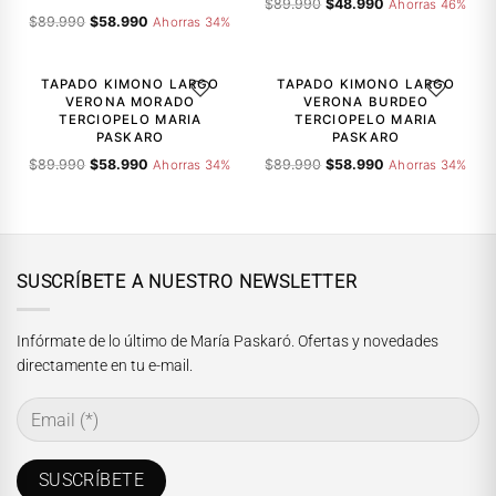
El
El
$
89.990
$
48.990
Ahorras 46%
El
El
$
89.990
$
58.990
precio
precio
Ahorras 34%
precio
precio
original
actual
-34%
-34%
original
actual
era:
es:
era:
es:
$89.990.
$48.990.
TAPADO KIMONO LARGO
TAPADO KIMONO LARGO
AGREGAR A LA LISTA DE DESEOS
AGREGAR A
$89.990.
$58.990.
VERONA MORADO
VERONA BURDEO
TERCIOPELO MARIA
TERCIOPELO MARIA
PASKARO
PASKARO
El
El
El
El
$
89.990
$
58.990
$
89.990
$
58.990
Ahorras 34%
Ahorras 34%
precio
precio
precio
precio
original
actual
original
actual
era:
es:
era:
es:
$89.990.
$58.990.
$89.990.
$58.990.
SUSCRÍBETE A NUESTRO NEWSLETTER
Infórmate de lo último de María Paskaró. Ofertas y novedades
directamente en tu e-mail.