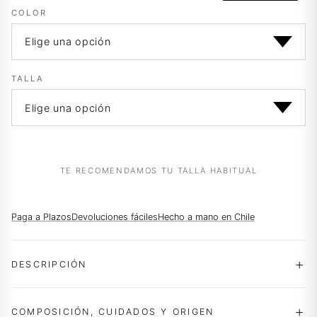
era:
es:
COLOR
$89.990.
$58.990.
TALLA
TE RECOMENDAMOS TU TALLA HABITUAL
Paga a Plazos
Devoluciones fáciles
Hecho a mano en Chile
DESCRIPCIÓN
COMPOSICIÓN, CUIDADOS Y ORIGEN