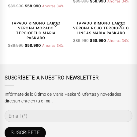
El
El
$
89.990
$
58.990
Ahorras 34%
El
El
$
89.990
$
58.990
precio
precio
Ahorras 34%
precio
precio
original
actual
-34%
-34%
original
actual
era:
es:
era:
es:
$89.990.
$58.990.
TAPADO KIMONO LARGO
TAPADO KIMONO LARGO
AGREGAR A LA LISTA DE DESEOS
AGREGAR A
$89.990.
$58.990.
VERONA MORADO
VERONA ROJO TERCIOPELO
TERCIOPELO MARIA
LINEAS MARIA PASKARO
PASKARO
El
El
$
89.990
$
58.990
Ahorras 34%
El
El
$
89.990
$
58.990
precio
precio
Ahorras 34%
precio
precio
original
actual
original
actual
era:
es:
era:
es:
$89.990.
$58.990.
$89.990.
$58.990.
SUSCRÍBETE A NUESTRO NEWSLETTER
Infórmate de lo último de María Paskaró. Ofertas y novedades
directamente en tu e-mail.