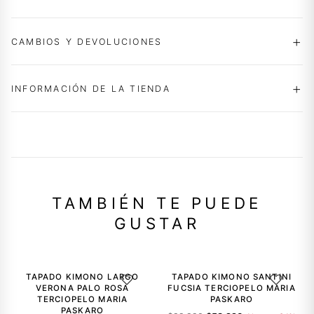
CAMBIOS Y DEVOLUCIONES
INFORMACIÓN DE LA TIENDA
TAMBIÉN TE PUEDE
GUSTAR
-34%
-34%
TAPADO KIMONO LARGO
TAPADO KIMONO SANTINI
AGREGAR A LA LISTA DE DESEOS
AGREGAR A
VERONA PALO ROSA
FUCSIA TERCIOPELO MARIA
TERCIOPELO MARIA
PASKARO
PASKARO