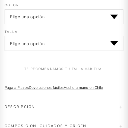
era:
es:
COLOR
$89.990.
$58.990.
TALLA
TE RECOMENDAMOS TU TALLA HABITUAL
Paga a Plazos
Devoluciones fáciles
Hecho a mano en Chile
DESCRIPCIÓN
COMPOSICIÓN, CUIDADOS Y ORIGEN