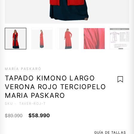
MARÍA PASKARÓ
TAPADO KIMONO LARGO
VERONA ROJO TERCIOPELO
MARIA PASKARO
SKU ·
TAVER-ROJ-T
AGREG
El
El
A LA
$
58.990
$
89.990
LISTA 
precio
precio
DESEO
original
actual
GUÍA DE TALLAS